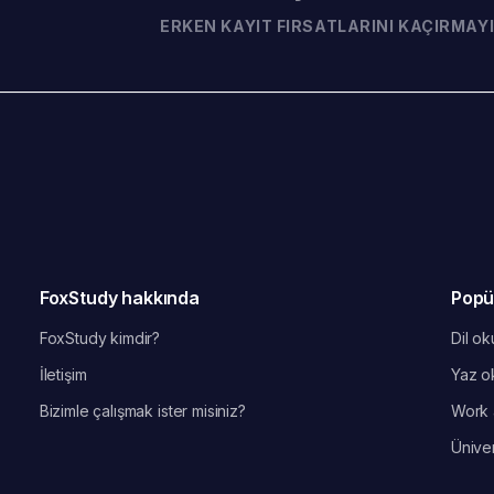
ERKEN KAYIT FIRSATLARINI KAÇIRMAYI
FoxStudy hakkında
Popü
FoxStudy kimdir?
Dil oku
İletişim
Yaz ok
Bizimle çalışmak ister misiniz?
Work 
Üniver