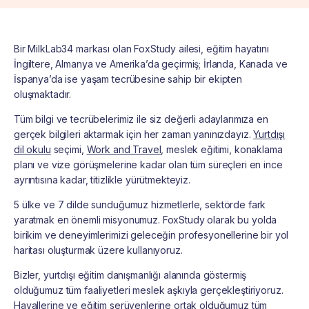
Bir MilkLab34 markası olan FoxStudy ailesi, eğitim hayatını
İngiltere, Almanya ve Amerika’da geçirmiş; İrlanda, Kanada ve
İspanya’da ise yaşam tecrübesine sahip bir ekipten
oluşmaktadır.
Tüm bilgi ve tecrübelerimiz ile siz değerli adaylarımıza en
gerçek bilgileri aktarmak için her zaman yanınızdayız.
Yurtdışı
dil okulu
seçimi,
Work and Travel
, meslek eğitimi, konaklama
planı ve vize görüşmelerine kadar olan tüm süreçleri en ince
ayrıntısına kadar, titizlikle yürütmekteyiz.
5 ülke ve 7 dilde sunduğumuz hizmetlerle, sektörde fark
yaratmak en önemli misyonumuz. FoxStudy olarak bu yolda
birikim ve deneyimlerimizi geleceğin profesyonellerine bir yol
haritası oluşturmak üzere kullanıyoruz.
Bizler, yurtdışı eğitim danışmanlığı alanında göstermiş
olduğumuz tüm faaliyetleri meslek aşkıyla gerçekleştiriyoruz.
Hayallerine ve eğitim serüvenlerine ortak olduğumuz tüm