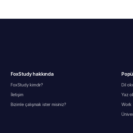
FoxStudy hakkında
Popü
FoxStudy kimdir?
Dil oku
İletişim
Yaz ok
Bizimle çalışmak ister misiniz?
Work 
Üniver