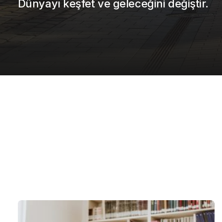
Dünyayı keşfet ve geleceğini değiştir.