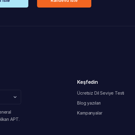
i iste
Randevu iste
Keşfedin
Ücretsiz Dil Seviye Testi
Blog yazıları
eneral
Kampanyalar
Alkan APT.