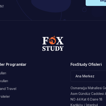
Bilg
N!
ler Programlar
FoxStudy Ofisleri
lları
ulları
Osmanağa Mahallesi G
and Travel
Asım Gündüz Caddesi 
siteler
NO 44 Kat 6 Daire 18
Kadıköy / İstanbul