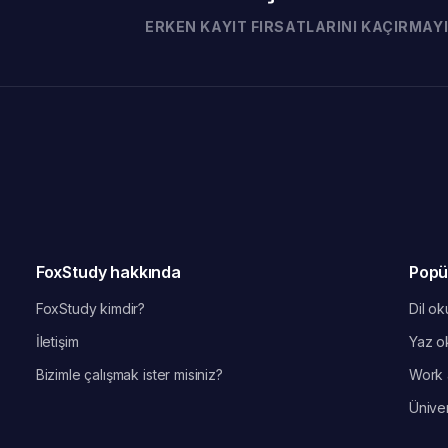
ERKEN KAYIT FIRSATLARINI KAÇIRMAYI
FoxStudy hakkında
Popü
FoxStudy kimdir?
Dil oku
İletişim
Yaz ok
Bizimle çalışmak ister misiniz?
Work 
Üniver