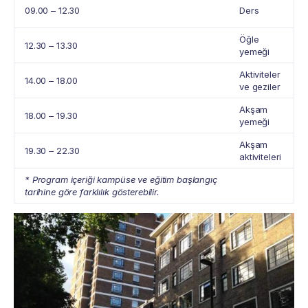
09.00 – 12.30
Ders
Öğle
12.30 – 13.30
yemeği
Aktiviteler
14.00 – 18.00
ve geziler
Akşam
18.00 – 19.30
yemeği
Akşam
19.30 – 22.30
aktiviteleri
* Program içeriği kampüse ve eğitim başlangıç
tarihine göre farklılık gösterebilir.