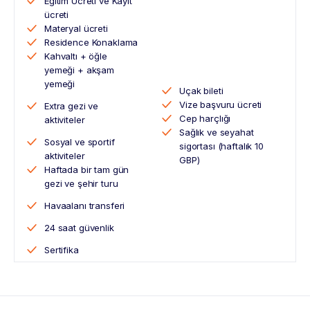
Eğitim Ücreti ve Kayıt
ücreti
Materyal ücreti
Residence Konaklama
Kahvaltı + öğle
yemeği + akşam
yemeği
Uçak bileti
Vize başvuru ücreti
Extra gezi ve
Cep harçlığı
aktiviteler
Sağlık ve seyahat
Sosyal ve sportif
sigortası (haftalık 10
aktiviteler
GBP)
Haftada bir tam gün
gezi ve şehir turu
Havaalanı transferi
24 saat güvenlik
Sertifika