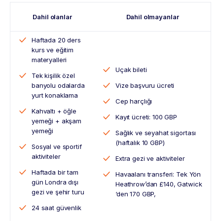
Dahil olanlar
Dahil olmayanlar
Haftada 20 ders
kurs ve eğitim
materyalleri
Uçak bileti
Tek kişilik özel
banyolu odalarda
Vize başvuru ücreti
yurt konaklama
Cep harçlığı
Kahvaltı + öğle
Kayıt ücreti: 100 GBP
yemeği + akşam
yemeği
Sağlık ve seyahat sigortası
(haftalık 10 GBP)
Sosyal ve sportif
aktiviteler
Extra gezi ve aktiviteler
Haftada bir tam
Havaalanı transferi: Tek Yön
gün Londra dışı
Heathrow’dan £140, Gatwick
gezi ve şehir turu
‘den 170 GBP,
24 saat güvenlik