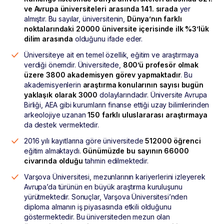
ve Avrupa üniversiteleri arasında 141. sırada
yer
almıştır. Bu sayılar, üniversitenin,
Dünya’nın farklı
noktalarındaki 20000 üniversite içerisinde ilk %3’lük
dilim arasında
olduğunu ifade eder.
Üniversiteye ait en temel özellik, eğitim ve araştırmaya
verdiği önemdir. Üniversitede,
800’ü profesör olmak
üzere 3800 akademisyen görev yapmaktadır
. Bu
akademisyenlerin
araştırma konularının sayısı bugün
yaklaşık olarak 3000
dolaylarındadır. Üniversite Avrupa
Birliği, AEA gibi kurumların finanse ettiği uzay bilimlerinden
arkeolojiye uzanan
150 farklı uluslararası araştırmaya
da destek vermektedir.
2016 yılı kayıtlarına göre üniversitede
512000 öğrenci
eğitim almaktaydı.
Günümüzde bu sayının 66000
civarında olduğu
tahmin edilmektedir.
Varşova Üniversitesi, mezunlarının kariyerlerini izleyerek
Avrupa’da türünün en büyük araştırma kuruluşunu
yürütmektedir. Sonuçlar, Varşova Üniversitesi’nden
diploma almanın iş piyasasında etkili olduğunu
göstermektedir. Bu üniversiteden mezun olan