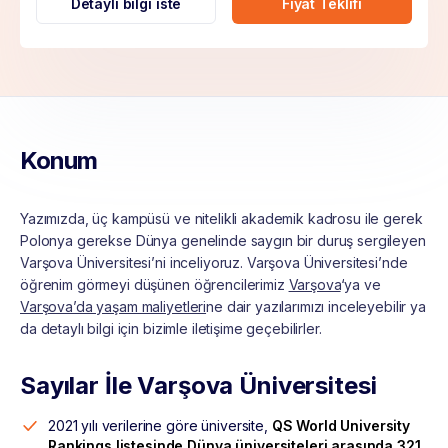
Detaylı bilgi iste
Fiyat Teklifi
Konum
Yazımızda, üç kampüsü ve nitelikli akademik kadrosu ile gerek
Polonya gerekse Dünya genelinde saygın bir duruş sergileyen
Varşova Üniversitesi’ni inceliyoruz. Varşova Üniversitesi’nde
öğrenim görmeyi düşünen öğrencilerimiz
Varşova
‘ya ve
Varşova’da yaşam maliyetleri
ne dair yazılarımızı inceleyebilir ya
da detaylı bilgi için bizimle iletişime geçebilirler.
Sayılar İle Varşova Üniversitesi
2021 yılı verilerine göre üniversite,
QS World University
Rankings listesinde Dünya üniversiteleri arasında 321.