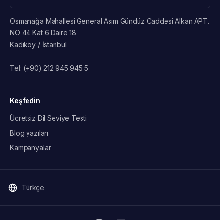
öğrencinin hedef okuluna göre araştırır.
Osmanağa Mahallesi General Asım Gündüz Caddesi Alkan APT.
NO 44 Kat 6 Daire 18
Kadıköy / İstanbul
🧩 Popüler Bölümler ve
Üniversiteler
Tel:
(+90) 212 945 945 5
Mühendislik ve Teknoloji:
Toronto Üniversitesi, Waterloo
Üniversitesi, British Columbia Üniversitesi
Keşfedin
İşletme ve Finans:
McGill, York (Schulich), UBC Sauder,
Ücretsiz Dil Seviye Testi
Concordia
Sağlık ve Biyoteknoloji:
McMaster, Alberta, Dalhousie
Blog yazıları
Sanat, İletişim, Psikoloji:
Carleton, Simon Fraser, Victoria
Kampanyalar
Uygulamalı Kolejler:
Seneca, Humber, Centennial, George
Brown, Sheridan
Türkçe
📑 YÖK Denklik (Kısa Bilgi)