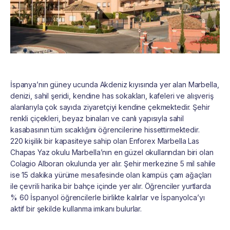
İspanya’nın güney ucunda Akdeniz kıyısında yer alan Marbella,
denizi, sahil şeridi, kendine has sokakları, kafeleri ve alışveriş
alanlarıyla çok sayıda ziyaretçiyi kendine çekmektedir. Şehir
renkli çiçekleri, beyaz binaları ve canlı yapısıyla sahil
kasabasının tüm sıcaklığını öğrencilerine hissettirmektedir.
220 kişilik bir kapasiteye sahip olan Enforex Marbella Las
Chapas Yaz okulu Marbella’nın en güzel okullarından biri olan
Colagio Alboran okulunda yer alır. Şehir merkezine 5 mil sahile
ise 15 dakika yürüme mesafesinde olan kampüs çam ağaçları
ile çevrili harika bir bahçe içinde yer alır. Öğrenciler yurtlarda
% 60 İspanyol öğrencilerle birlikte kalırlar ve İspanyolca’yı
aktif bir şekilde kullanma imkanı bulurlar.