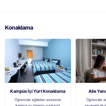
Konaklama
Kampüs İçi Yurt Konaklama
Aile Yan
Öğrenciler eğitimleri süresince
Öğrenciler a
kampüs içi öğrenci yurdunda
seçeneği ile İ