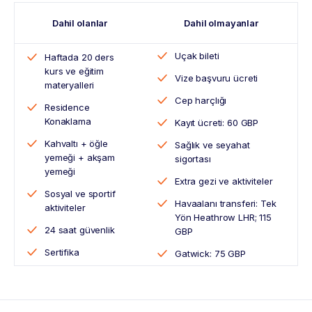
Dahil olanlar
Dahil olmayanlar
Uçak bileti
Haftada 20 ders
kurs ve eğitim
Vize başvuru ücreti
materyalleri
Cep harçlığı
Residence
Konaklama
Kayıt ücreti: 60 GBP
Kahvaltı + öğle
Sağlık ve seyahat
yemeği + akşam
sigortası
yemeği
Extra gezi ve aktiviteler
Sosyal ve sportif
Havaalanı transferi: Tek
aktiviteler
Yön Heathrow LHR; 115
24 saat güvenlik
GBP
Sertifika
Gatwick: 75 GBP