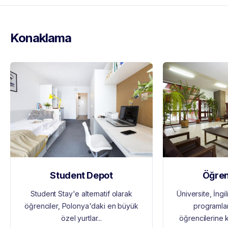
Konaklama
Student Depot
Öğren
Student Stay'e alternatif olarak
Üniversite, İngi
öğrenciler, Polonya'daki en büyük
programlar
özel yurtlar...
öğrencilerine k