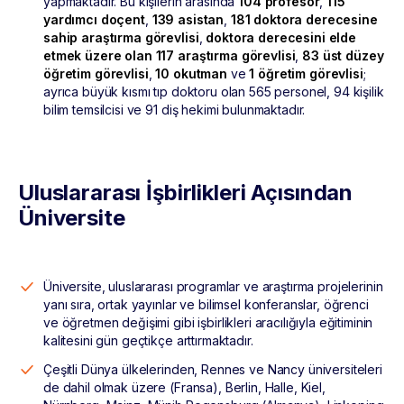
yapmaktadır. Bu kişilerin arasında
104 profesör
,
115
yardımcı doçent
,
139 asistan
,
181 doktora derecesine
sahip araştırma görevlisi
,
doktora derecesini elde
etmek üzere olan 117 araştırma görevlisi
,
83 üst düzey
öğretim görevlisi
,
10 okutman
ve
1 öğretim görevlisi
;
ayrıca büyük kısmı tıp doktoru olan 565 personel, 94 kişilik
bilim temsilcisi ve 91 diş hekimi bulunmaktadır.
Uluslararası İşbirlikleri Açısından
Üniversite
Üniversite, uluslararası programlar ve araştırma projelerinin
yanı sıra, ortak yayınlar ve bilimsel konferanslar, öğrenci
ve öğretmen değişimi gibi işbirlikleri aracılığıyla eğitiminin
kalitesini gün geçtikçe arttırmaktadır.
Çeşitli Dünya ülkelerinden, Rennes ve Nancy üniversiteleri
de dahil olmak üzere (Fransa), Berlin, Halle, Kiel,