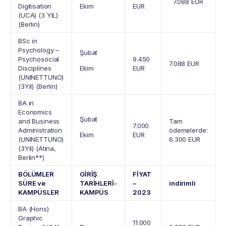
7.088 EUR
Digitisation
Ekim
EUR
(UCA) (3 YIL)
(Berlin)
BSc in
Psychology –
Şubat
Psychosocial
9.450
7.088 EUR
Disciplines
Ekim
EUR
(UNINETTUNO)
(3Yil) (Berlin)
BA in
Economics
Şubat
and Business
Tam
7.000
Administration
ödemelerde:
Ekim
EUR
(UNINETTUNO)
6.300 EUR
(3Yil) (Atina,
Berlin**)
BÖLÜMLER
GİRİŞ
FİYAT
SÜRE ve
TARİHLERİ-
–
indirimli
KAMPÜSLER
KAMPÜS
2023
BA (Hons)
Graphic
11.000