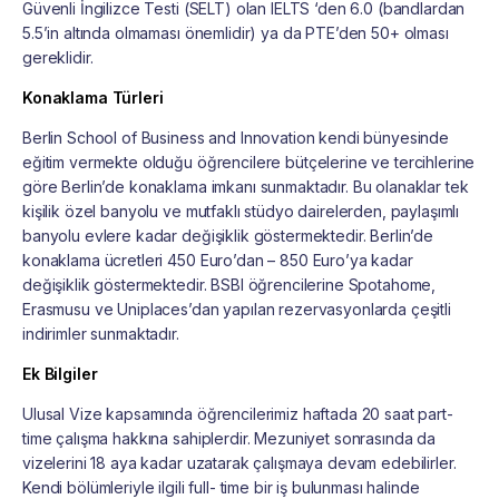
Güvenli İngilizce Testi (SELT) olan IELTS ‘den 6.0 (bandlardan
5.5’in altında olmaması önemlidir) ya da PTE’den 50+ olması
gereklidir.
Konaklama Türleri
Berlin School of Business and Innovation kendi bünyesinde
eğitim vermekte olduğu öğrencilere bütçelerine ve tercihlerine
göre Berlin’de konaklama imkanı sunmaktadır. Bu olanaklar tek
kişilik özel banyolu ve mutfaklı stüdyo dairelerden, paylaşımlı
banyolu evlere kadar değişiklik göstermektedir. Berlin’de
konaklama ücretleri 450 Euro’dan – 850 Euro’ya kadar
değişiklik göstermektedir. BSBI öğrencilerine Spotahome,
Erasmusu ve Uniplaces’dan yapılan rezervasyonlarda çeşitli
indirimler sunmaktadır.
Ek Bilgiler
Ulusal Vize kapsamında öğrencilerimiz haftada 20 saat part-
time çalışma hakkına sahiplerdir. Mezuniyet sonrasında da
vizelerini 18 aya kadar uzatarak çalışmaya devam edebilirler.
Kendi bölümleriyle ilgili full- time bir iş bulunması halinde