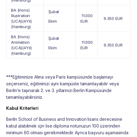
(Hamburg)
BA (Hons)
Şubat
Illustration
11.000
9.350 EUR
(UCA)(4Yil)
Ekim
EUR
(Hamburg)
BA (Hons)
Şubat
Animation
11.000
9.350 EUR
(UCA)(4Yil)
Ekim
EUR
(Hamburg)
***Eğitiminize Atina veya Paris kampüsünde başlamayı
seçerseniz, eğitiminizi aynı kampüste tamamlayabilir veya
Berlin’e taşınarak 2. ve 3. yıllarınızı Berlin Kampüsünde
tamamlayabilirsiniz.
Kabul Kriterleri
Berlin School of Business and Innovation lisans derecesine
kabul alabilmek için lise diploma notunuzun 100 üzerinden
minimum 60 olması gerekmektedir. Ayrıca başvuru aşamasında