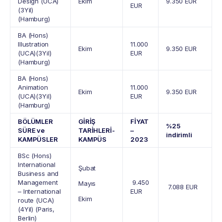
Design (UCA)
Ekim
9.350 EUR
EUR
(3Yil)
(Hamburg)
BA (Hons)
Illustration
11.000
Ekim
9.350 EUR
(UCA)(3Yil)
EUR
(Hamburg)
BA (Hons)
Animation
11.000
Ekim
9.350 EUR
(UCA)(3Yil)
EUR
(Hamburg)
BÖLÜMLER
GİRİŞ
FİYAT
%25
SÜRE ve
TARİHLERİ-
–
indirimli
KAMPÜSLER
KAMPÜS
2023
BSc (Hons)
International
Şubat
Business and
Management
9.450
Mayıs
7.088 EUR
– International
EUR
Ekim
route (UCA)
(4Yil) (Paris,
Berlin)