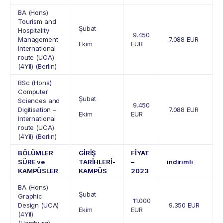
BA (Hons)
Tourism and
Şubat
Hospitality
9.450
Management
7.088 EUR
Ekim
EUR
International
route (UCA)
(4Yil) (Berlin)
BSc (Hons)
Computer
Şubat
Sciences and
9.450
Digitisation –
7.088 EUR
Ekim
EUR
International
route (UCA)
(4Yil) (Berlin)
BÖLÜMLER
GİRİŞ
FİYAT
SÜRE ve
TARİHLERİ-
–
indirimli
KAMPÜSLER
KAMPÜS
2023
BA (Hons)
Şubat
Graphic
11.000
Design (UCA)
9.350 EUR
Ekim
EUR
(4Yil)