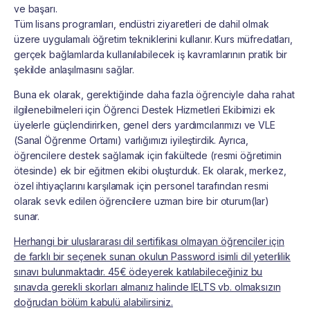
ve başarı.
Tüm lisans programları, endüstri ziyaretleri de dahil olmak
üzere uygulamalı öğretim tekniklerini kullanır. Kurs müfredatları,
gerçek bağlamlarda kullanılabilecek iş kavramlarının pratik bir
şekilde anlaşılmasını sağlar.
Buna ek olarak, gerektiğinde daha fazla öğrenciyle daha rahat
ilgilenebilmeleri için Öğrenci Destek Hizmetleri Ekibimizi ek
üyelerle güçlendirirken, genel ders yardımcılarımızı ve VLE
(Sanal Öğrenme Ortamı) varlığımızı iyileştirdik. Ayrıca,
öğrencilere destek sağlamak için fakültede (resmi öğretimin
ötesinde) ek bir eğitmen ekibi oluşturduk. Ek olarak, merkez,
özel ihtiyaçlarını karşılamak için personel tarafından resmi
olarak sevk edilen öğrencilere uzman bire bir oturum(lar)
sunar.
Herhangi bir uluslararası dil sertifikası olmayan öğrenciler için
de farklı bir seçenek sunan okulun Password isimli dil yeterlilik
sınavı bulunmaktadır. 45€ ödeyerek katılabileceğiniz bu
sınavda gerekli skorları almanız halinde IELTS vb. olmaksızın
doğrudan bölüm kabulü alabilirsiniz.