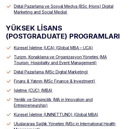
Dijital Pazarlama ve Sosyal Medya (BSc (Hons) Digital
Marketing and Social Media)
YÜKSEK LİSANS
(POSTGRADUATE) PROGRAMLARI
Küresel İşletme (UCA) (Global MBA – UCA)
Turizm, Konaklama ve Organizasyon Yönetimi (MA
Tourism, Hospitality and Event Management)
Dijital Pazarlama (MSc Digital Marketing)
Finans & Yatırım (MSc Finance & Investment)
İşletme (CUC) (MBA)
Yenilik ve Girişimcilik (MA in Innovation and
Entrepreneurship)
Küresel İşletme (UNINETTUNO) (Global MBA)
Uluslararası Sağlık Yönetimi (MSc in International Health