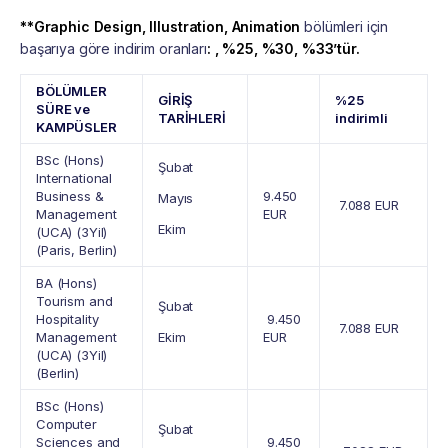
**Graphic Design, Illustration, Animation
bölümleri için
başarıya göre indirim oranları
: , %25, %30, %33’tür.
BÖLÜMLER
GİRİŞ
%25
SÜRE ve
TARİHLERİ
indirimli
KAMPÜSLER
BSc (Hons)
Şubat
International
Business &
9.450
Mayıs
7.088 EUR
Management
EUR
Ekim
(UCA) (3Yil)
(Paris, Berlin)
BA (Hons)
Tourism and
Şubat
Hospitality
9.450
7.088 EUR
Management
Ekim
EUR
(UCA) (3Yil)
(Berlin)
BSc (Hons)
Computer
Şubat
Sciences and
9.450