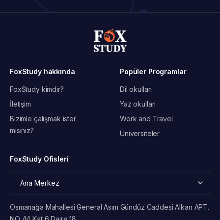
FoxStudy hakkında
Popüler Programlar
FoxStudy kimdir?
Dil okulları
İletişim
Yaz okulları
Bizimle çalışmak ister
Work and Travel
misiniz?
Üniversiteler
FoxStudy Ofisleri
Osmanağa Mahallesi General Asım Gündüz Caddesi Alkan APT.
NO 44 Kat 6 Daire 18