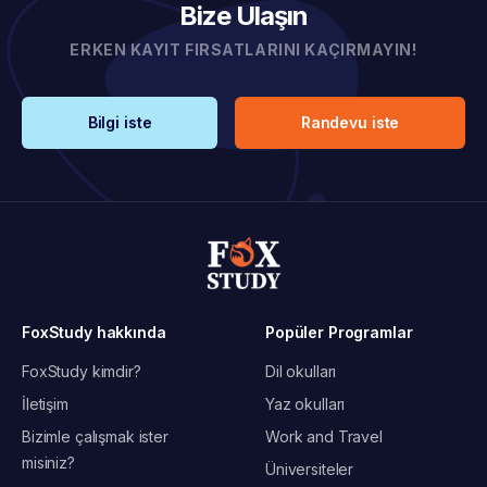
Bize Ulaşın
ERKEN KAYIT FIRSATLARINI KAÇIRMAYIN!
Bilgi iste
Randevu iste
FoxStudy hakkında
Popüler Programlar
FoxStudy kimdir?
Dil okulları
İletişim
Yaz okulları
Bizimle çalışmak ister
Work and Travel
misiniz?
Üniversiteler