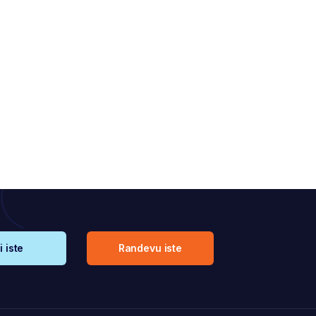
i iste
Randevu iste