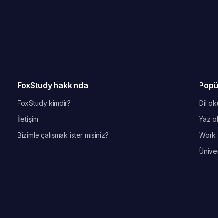
FoxStudy hakkında
Popü
FoxStudy kimdir?
Dil oku
İletişim
Yaz ok
Bizimle çalışmak ister misiniz?
Work 
Üniver