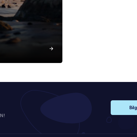
Bilg
N!