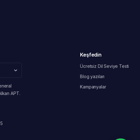
Keşfedin
Ücretsiz Dil Seviye Testi
Blog yazıları
eneral
Kampanyalar
Alkan APT.
 5