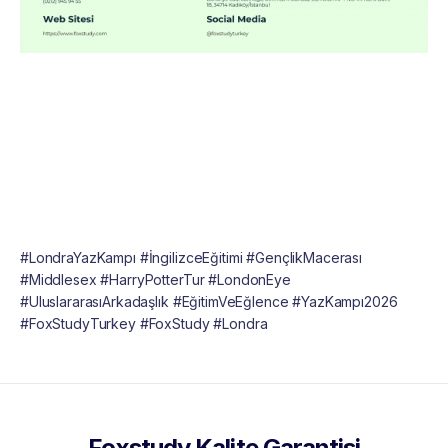
#LondraYazKampı #İngilizceEğitimi #GençlikMacerası
#Middlesex #HarryPotterTur #LondonEye
#UluslararasıArkadaşlık #EğitimVeEğlence #YazKampı2026
#FoxStudyTurkey #FoxStudy #Londra
Foxstudy Kalite Garantisi