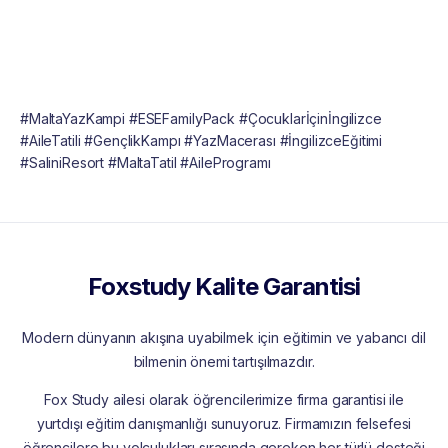
#MaltaYazKampi #ESEFamilyPack #Çocuklarİçinİngilizce
#AileTatili #GençlikKampı #YazMacerası #İngilizceEğitimi
#SaliniResort #MaltaTatil #AileProgramı
Foxstudy Kalite Garantisi
Modern dünyanın akışına uyabilmek için eğitimin ve yabancı dil
bilmenin önemi tartışılmazdır.
Fox Study ailesi olarak öğrencilerimize firma garantisi ile
yurtdışı eğitim danışmanlığı sunuyoruz. Firmamızın felsefesi
öğrencilere bu yolculukları sırasında gereken her türlü desteği