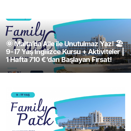
🌞 Malta’da Aile ile Unutulmaz Yaz! 🏖️
9-17 Yaş İngilizce Kursu + Aktiviteler |
1 Hafta 710 €’dan Başlayan Fırsat!