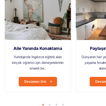
Aile Yanında Konaklama
Paylaşım
Yurtdışında İngilizce eğitimi alan
Dünyanın her ye
birçok öğrenci için deneyimlerinin
yaşama fırsat
önemli bir...
alanı
Devamını Gör
Devam