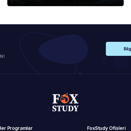
Bilg
N!
ler Programlar
FoxStudy Ofisleri