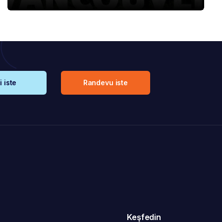
i iste
Randevu iste
Keşfedin