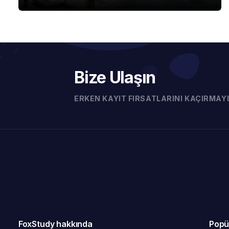
Bize Ulaşın
ERKEN KAYIT FIRSATLARINI KAÇIRMAYI
FoxStudy hakkında
Popü