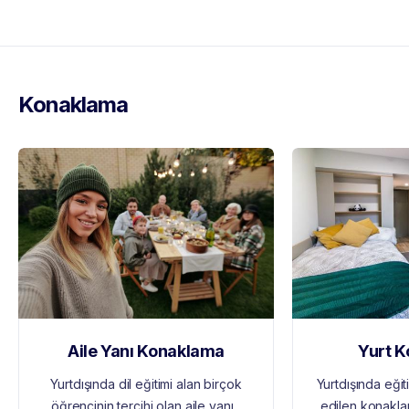
Konaklama
Aile Yanı Konaklama
Yurt 
Yurtdışında dil eğitimi alan birçok
Yurtdışında eğit
öğrencinin tercihi olan aile yanı...
edilen konakl