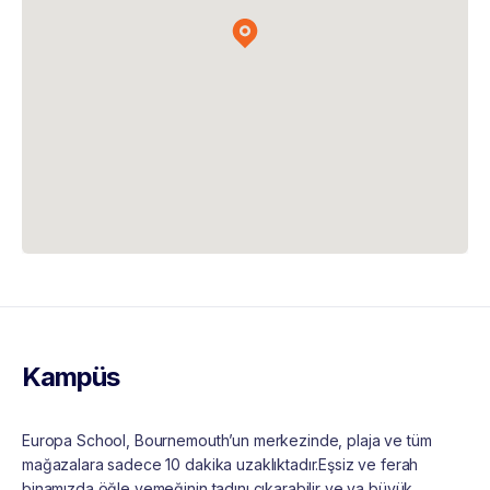
Kampüs
Europa School, Bournemouth’un merkezinde, plaja ve tüm
mağazalara sadece 10 dakika uzaklıktadır.Eşsiz ve ferah
binamızda öğle yemeğinin tadını çıkarabilir ve ya büyük