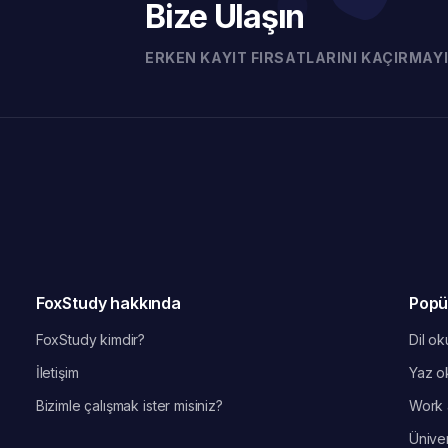
Bize Ulaşın
Sonuç olarak, BAE dil eğitimi için hem kaliteli hem de prati
ERKEN KAYIT FIRSATLARINI KAÇIRMAYI
📚 Program Türleri
Her
Birlesik Arap Emirlikleri dil okulu
, öğrencilerin iht
Bununla birlikte, tüm kurslar uluslararası müfredat stan
FoxStudy hakkında
Popü
Genel İngilizce:
Günlük konuşma ve dinleme becerileri
FoxStudy kimdir?
Dil oku
Yoğun İngilizce:
Hızlı ilerleme isteyen öğrenciler iç
İletişim
Yaz ok
Bizimle çalışmak ister misiniz?
Work 
İş İngilizcesi:
İş dünyasına yönelik kelime ve iletişim p
Üniver