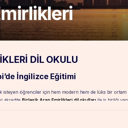
mirlikleri
İKLERİ DİL OKULU
’de İngilizce Eğitimi
ek isteyen öğrenciler için hem modern hem de lüks bir ortam
ki akredite
Birlesik Arap Emirlikleri dil okulları
ile iş birliği yap
 adımlarda öğrencilere kapsamlı danışmanlık sağlar.
ltürle tanışarak İngilizcelerini geliştirirler.