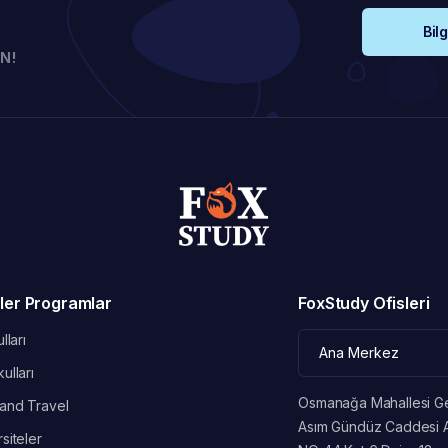
Bilg
k bir alternatiftir.
N!
iyaçlarına göre farklı programlar sunar.
dartlarına uygun şekilde düzenlenmiştir.
ler Programlar
FoxStudy Ofisleri
ni geliştirir.
lları
in yoğunlaştırılmış program.
ulları
Osmanağa Mahallesi G
and Travel
ratiği.
Asım Gündüz Caddesi 
siteler