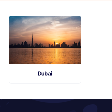
🎯 Neden Birlesik Arap Emir
Birlesik Arap Emirlikleri dil okulu
programları; batı standa
Üstelik Türkiye’ye yakınlığı ve vizesiz seyahat avantajı s
Buna ek olarak, yıl boyunca güneşli iklimi sayesinde 
Modern eğitim kampüsleri:
Yeni teknolojiyle donatılm
Dubai
Uluslararası ortam:
Dünyanın dört bir yanından gele
Kariyer fırsatları:
Dubai gibi finans ve teknoloji merk
Ulaşım kolaylığı:
İstanbul’dan direkt uçuşla 4–5 saatt