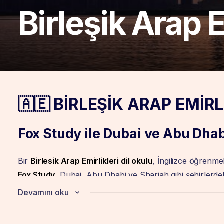
Birleşik Arap E
🇦🇪 BİRLEŞİK ARAP EMİRL
Fox Study ile Dubai ve Abu Dhabi
Bir
Birlesik Arap Emirlikleri dil okulu
, İngilizce öğrenm
Fox Study
, Dubai, Abu Dhabi ve Sharjah gibi şehirlerde
Ayrıca okul seçimi, vize, konaklama ve ulaşım gibi tüm
Devamını oku
Böylece öğrenciler, güvenli ve rahat bir şekilde yeni bir kü