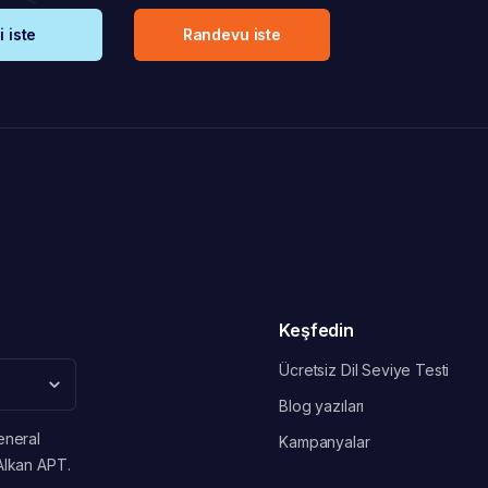
i iste
Randevu iste
Keşfedin
Ücretsiz Dil Seviye Testi
Blog yazıları
eneral
Kampanyalar
Alkan APT.