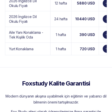
2026 İngilizce Dil
12 hafta
5880 USD
Okulu Fiyatı
2026 İngilizce Dil
24 hafta
10440 USD
Okulu Fiyatı
Aile Yanı Konaklama -
1 hafta
390 USD
Tek Kişilik Oda
Yurt Konaklama
1 hafta
720 USD
Foxstudy Kalite Garantisi
Modern dünyanın akışına uyabilmek için eğitimin ve yabancı dil
bilmenin önemi tartışılmazdır.
Fox Study ailesi olarak öğrencilerimize firma garantisi ile