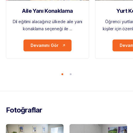
Aile Yanı Konaklama
Yurt 
Dil eğitimi alacağınız ülkede aile yanı
Öğrenci yurtlar
konaklama seçeneği ile ...
kişiler için özen
Devamını Gör
Devam
Fotoğraflar