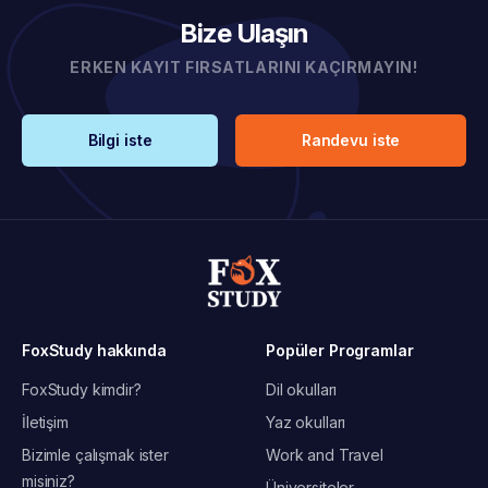
Bize Ulaşın
ERKEN KAYIT FIRSATLARINI KAÇIRMAYIN!
Bilgi iste
Randevu iste
FoxStudy hakkında
Popüler Programlar
FoxStudy kimdir?
Dil okulları
İletişim
Yaz okulları
Bizimle çalışmak ister
Work and Travel
misiniz?
Üniversiteler