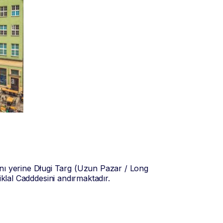
nı yerine Długi Targ (Uzun Pazar / Long
tiklal Cadddesini andırmaktadır.