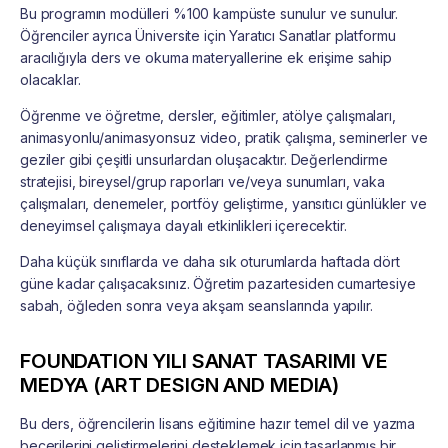
Bu programın modülleri %100 kampüste sunulur ve sunulur.
Öğrenciler ayrıca Üniversite için Yaratıcı Sanatlar platformu
aracılığıyla ders ve okuma materyallerine ek erişime sahip
olacaklar.
Öğrenme ve öğretme, dersler, eğitimler, atölye çalışmaları,
animasyonlu/animasyonsuz video, pratik çalışma, seminerler ve
geziler gibi çeşitli unsurlardan oluşacaktır. Değerlendirme
stratejisi, bireysel/grup raporları ve/veya sunumları, vaka
çalışmaları, denemeler, portföy geliştirme, yansıtıcı günlükler ve
deneyimsel çalışmaya dayalı etkinlikleri içerecektir.
Daha küçük sınıflarda ve daha sık oturumlarda haftada dört
güne kadar çalışacaksınız. Öğretim pazartesiden cumartesiye
sabah, öğleden sonra veya akşam seanslarında yapılır.
FOUNDATION YILI SANAT TASARIMI VE
MEDYA (ART DESIGN AND MEDIA)
Bu ders, öğrencilerin lisans eğitimine hazır temel dil ve yazma
becerilerini geliştirmelerini desteklemek için tasarlanmış bir