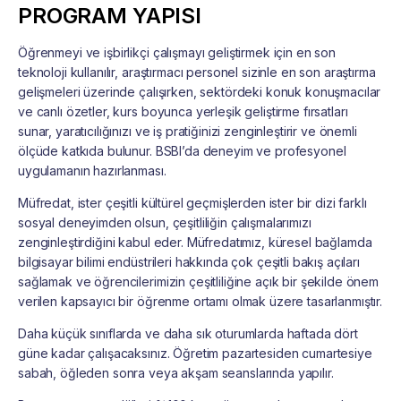
PROGRAM YAPISI
Öğrenmeyi ve işbirlikçi çalışmayı geliştirmek için en son
teknoloji kullanılır, araştırmacı personel sizinle en son araştırma
gelişmeleri üzerinde çalışırken, sektördeki konuk konuşmacılar
ve canlı özetler, kurs boyunca yerleşik geliştirme fırsatları
sunar, yaratıcılığınızı ve iş pratiğinizi zenginleştirir ve önemli
ölçüde katkıda bulunur. BSBI’da deneyim ve profesyonel
uygulamanın hazırlanması.
Müfredat, ister çeşitli kültürel geçmişlerden ister bir dizi farklı
sosyal deneyimden olsun, çeşitliliğin çalışmalarımızı
zenginleştirdiğini kabul eder. Müfredatımız, küresel bağlamda
bilgisayar bilimi endüstrileri hakkında çok çeşitli bakış açıları
sağlamak ve öğrencilerimizin çeşitliliğine açık bir şekilde önem
verilen kapsayıcı bir öğrenme ortamı olmak üzere tasarlanmıştır.
Daha küçük sınıflarda ve daha sık oturumlarda haftada dört
güne kadar çalışacaksınız. Öğretim pazartesiden cumartesiye
sabah, öğleden sonra veya akşam seanslarında yapılır.