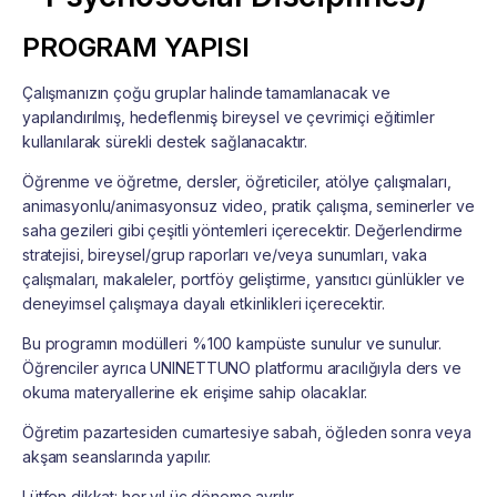
PROGRAM YAPISI
Çalışmanızın çoğu gruplar halinde tamamlanacak ve
yapılandırılmış, hedeflenmiş bireysel ve çevrimiçi eğitimler
kullanılarak sürekli destek sağlanacaktır.
Öğrenme ve öğretme, dersler, öğreticiler, atölye çalışmaları,
animasyonlu/animasyonsuz video, pratik çalışma, seminerler ve
saha gezileri gibi çeşitli yöntemleri içerecektir. Değerlendirme
stratejisi, bireysel/grup raporları ve/veya sunumları, vaka
çalışmaları, makaleler, portföy geliştirme, yansıtıcı günlükler ve
deneyimsel çalışmaya dayalı etkinlikleri içerecektir.
Bu programın modülleri %100 kampüste sunulur ve sunulur.
Öğrenciler ayrıca UNINETTUNO platformu aracılığıyla ders ve
okuma materyallerine ek erişime sahip olacaklar.
Öğretim pazartesiden cumartesiye sabah, öğleden sonra veya
akşam seanslarında yapılır.
Lütfen dikkat: her yıl üç döneme ayrılır.