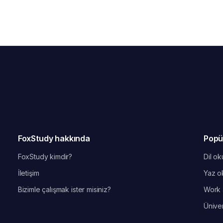
FoxStudy hakkında
Popü
FoxStudy kimdir?
Dil oku
İletişim
Yaz ok
Bizimle çalışmak ister misiniz?
Work 
Üniver