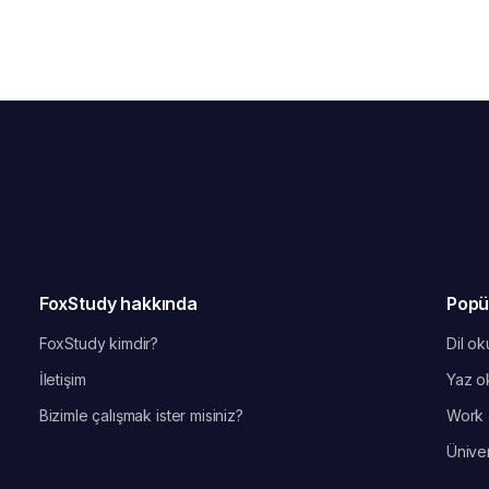
FoxStudy hakkında
Popü
FoxStudy kimdir?
Dil oku
İletişim
Yaz ok
Bizimle çalışmak ister misiniz?
Work 
Üniver