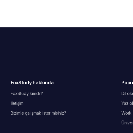
FoxStudy hakkında
Popü
FoxStudy kimdir?
Dil oku
İletişim
Yaz ok
Bizimle çalışmak ister misiniz?
Work 
Üniver