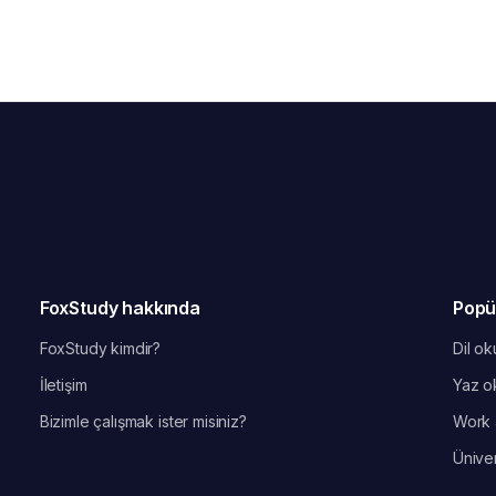
FoxStudy hakkında
Popü
FoxStudy kimdir?
Dil oku
İletişim
Yaz ok
Bizimle çalışmak ister misiniz?
Work 
Üniver