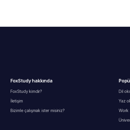
FoxStudy hakkında
Popü
FoxStudy kimdir?
Dil oku
İletişim
Yaz ok
Bizimle çalışmak ister misiniz?
Work 
Üniver