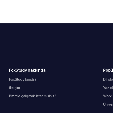
FoxStudy hakkında
Popü
FoxStudy kimdir?
Dil oku
İletişim
Yaz ok
Bizimle çalışmak ister misiniz?
Work 
Üniver