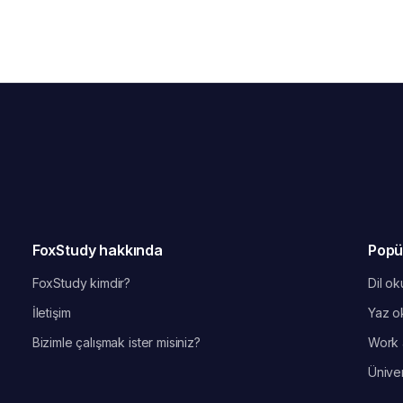
FoxStudy hakkında
Popü
FoxStudy kimdir?
Dil oku
İletişim
Yaz ok
Bizimle çalışmak ister misiniz?
Work 
Üniver