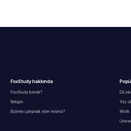
FoxStudy hakkında
Popü
FoxStudy kimdir?
Dil oku
İletişim
Yaz ok
Bizimle çalışmak ister misiniz?
Work 
Üniver