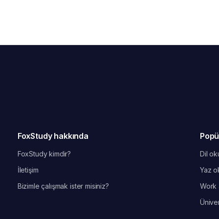
FoxStudy hakkında
Popü
FoxStudy kimdir?
Dil oku
İletişim
Yaz ok
Bizimle çalışmak ister misiniz?
Work 
Üniver