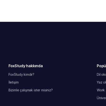
FoxStudy hakkında
Popü
FoxStudy kimdir?
Dil oku
İletişim
Yaz ok
Bizimle çalışmak ister misiniz?
Work 
Üniver