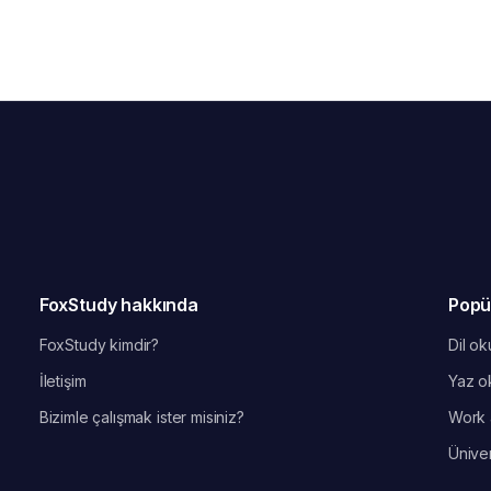
FoxStudy hakkında
Popü
FoxStudy kimdir?
Dil oku
İletişim
Yaz ok
Bizimle çalışmak ister misiniz?
Work 
Üniver