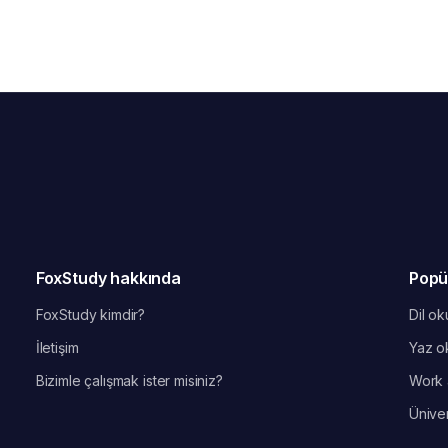
FoxStudy hakkında
Popü
FoxStudy kimdir?
Dil oku
İletişim
Yaz ok
Bizimle çalışmak ister misiniz?
Work 
Üniver