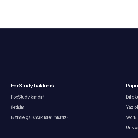
FoxStudy hakkında
Popü
FoxStudy kimdir?
Dil oku
İletişim
Yaz ok
Bizimle çalışmak ister misiniz?
Work 
Üniver