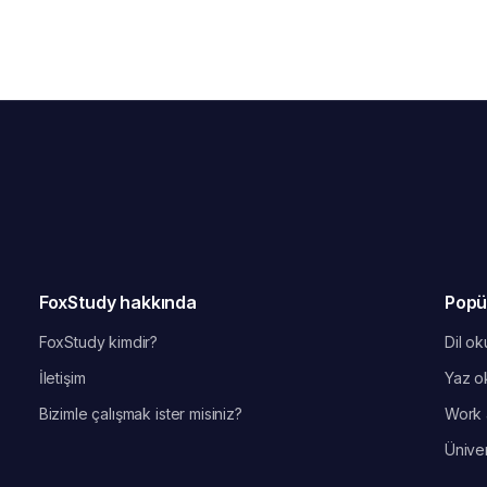
FoxStudy hakkında
Popü
FoxStudy kimdir?
Dil oku
İletişim
Yaz ok
Bizimle çalışmak ister misiniz?
Work 
Üniver