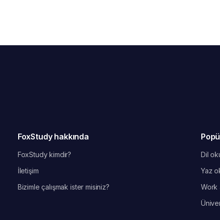
FoxStudy hakkında
Popü
FoxStudy kimdir?
Dil oku
İletişim
Yaz ok
Bizimle çalışmak ister misiniz?
Work 
Üniver