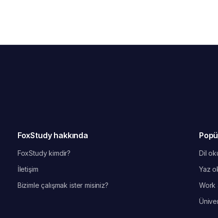
FoxStudy hakkında
Popü
FoxStudy kimdir?
Dil oku
İletişim
Yaz ok
Bizimle çalışmak ister misiniz?
Work 
Üniver