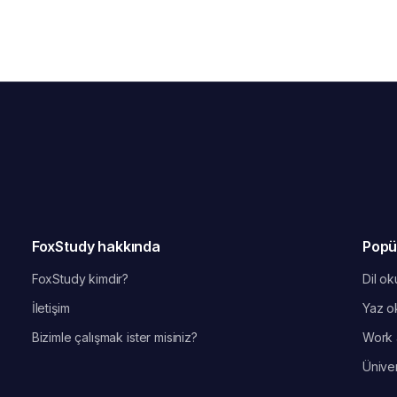
FoxStudy hakkında
Popü
FoxStudy kimdir?
Dil oku
İletişim
Yaz ok
Bizimle çalışmak ister misiniz?
Work 
Üniver