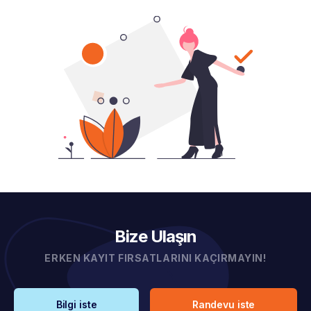
Bize Ulaşın
ERKEN KAYIT FIRSATLARINI KAÇIRMAYIN!
Bilgi iste
Randevu iste