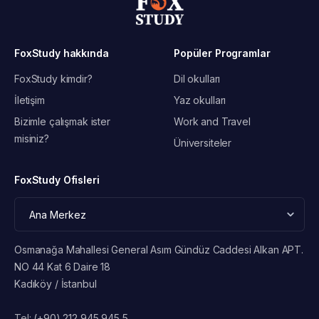
FoxStudy hakkında
Popüler Programlar
FoxStudy kimdir?
Dil okulları
İletişim
Yaz okulları
Bizimle çalışmak ister
Work and Travel
misiniz?
Üniversiteler
FoxStudy Ofisleri
Osmanağa Mahallesi General Asım Gündüz Caddesi Alkan APT.
NO 44 Kat 6 Daire 18
Kadıköy / İstanbul
Tel:
(+90) 212 945 945 5